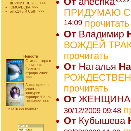
От
anechka****
ДЕРЖИТ НЕБО...
>>>
ЮМОРЕСКА
>>>
ПРИДУМАЮ СК
БЛУДНЫЙ СЫН
>>>
14:09
прочитать
От
Владимир
ВОЖДЕЙ ТРАКТ
прочитать
Новости
Стихи автора в
От
Наталья
Н
альманахе
"Золотая
строфа 2009"
РОЖДЕСТВЕ
>>>
Автор принял
прочитать
участие в
конкурсе-
От
ЖЕНЩИН
турнире "Венок
Пушкину"
>>>
п
30/12/2009 09:48
читать все новости
От
Кубышева