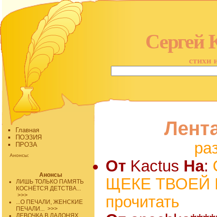
Сергей 
стихи 
Лент
Главная
ПОЭЗИЯ
ра
ПРОЗА
Анонсы:
От
Kactus
На
:
Анонсы
ЩЕКЕ ТВОЕЙ Б
ЛИШЬ ТОЛЬКО ПАМЯТЬ
КОСНЁТСЯ ДЕТСТВА...
>>>
прочитать
...О ПЕЧАЛИ, ЖЕНСКИЕ
ПЕЧАЛИ...
>>>
ДЕВОЧКА В ЛАДОНЯХ