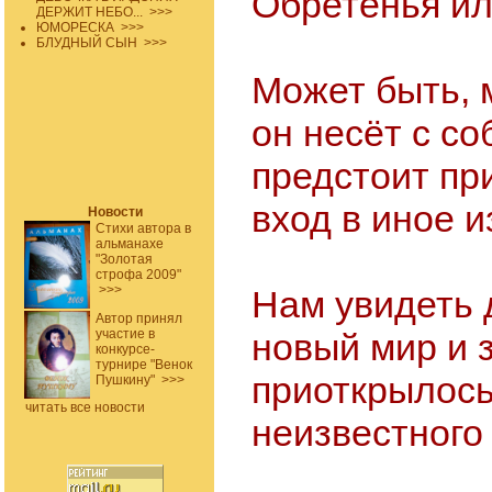
Обретенья ил
ДЕРЖИТ НЕБО...
>>>
ЮМОРЕСКА
>>>
БЛУДНЫЙ СЫН
>>>
Может быть, 
он несёт с со
предстоит пр
вход в иное 
Новости
Стихи автора в
альманахе
"Золотая
строфа 2009"
>>>
Нам увидеть 
Автор принял
участие в
новый мир и з
конкурсе-
турнире "Венок
приоткрылось
Пушкину"
>>>
читать все новости
неизвестного