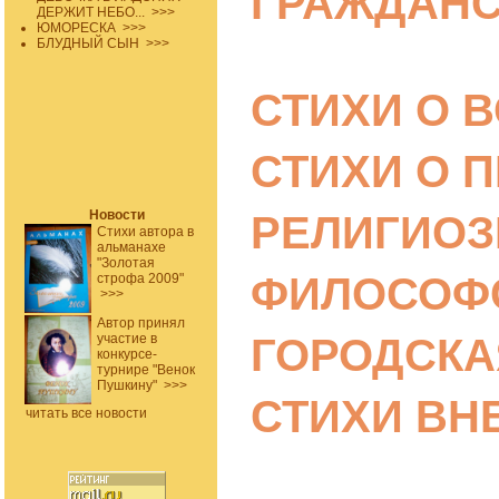
ГРАЖДАНС
ДЕРЖИТ НЕБО...
>>>
ЮМОРЕСКА
>>>
БЛУДНЫЙ СЫН
>>>
СТИХИ О 
СТИХИ О 
Новости
РЕЛИГИОЗ
Стихи автора в
альманахе
"Золотая
ФИЛОСОФ
строфа 2009"
>>>
Автор принял
участие в
ГОРОДСКА
конкурсе-
турнире "Венок
Пушкину"
>>>
СТИХИ ВН
читать все новости