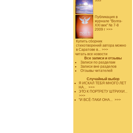
>>>
Публикация в
журнале "Волга-
XXI век" № 7-8
2009 г
>>>
Купить сборник
стихотворений автора можно
в Саратове в...
>>>
читать все новости
Все записи и отзывы
Записи по разделам
Записи вне разделов
Отзывы читателей
Случайный выбор
Я ИСКАЛ ТЕБЯ МНОГО ЛЕТ
НА...
>>>
ЭТО К ПОРТРЕТУ ШТРИХИ...
>>>
"И ВСЁ-ТАКИ ОНА...
>>>