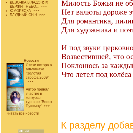
Милость Божья не об
ДЕВОЧКА В ЛАДОНЯХ
ДЕРЖИТ НЕБО...
>>>
Нет валюты дороже э
ЮМОРЕСКА
>>>
БЛУДНЫЙ СЫН
>>>
Для романтика, пили
Для художника и поэт
И под звуки церковн
Возвестившей, что о
Новости
Поклонюсь за кажды
Стихи автора в
альманахе
Что летел под колёс
"Золотая
строфа 2009"
>>>
Автор принял
участие в
конкурсе-
турнире "Венок
Пушкину"
>>>
читать все новости
К разделу
доба