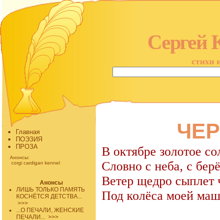
Сергей 
стихи 
ЧЕ
Главная
ПОЭЗИЯ
ПРОЗА
В октябре золотое со
Анонсы:
Словно с неба, с бер
corgi cardigan kennel
Ветер щедро сыплет
Анонсы
ЛИШЬ ТОЛЬКО ПАМЯТЬ
Под колёса моей ма
КОСНЁТСЯ ДЕТСТВА...
>>>
...О ПЕЧАЛИ, ЖЕНСКИЕ
ПЕЧАЛИ...
>>>