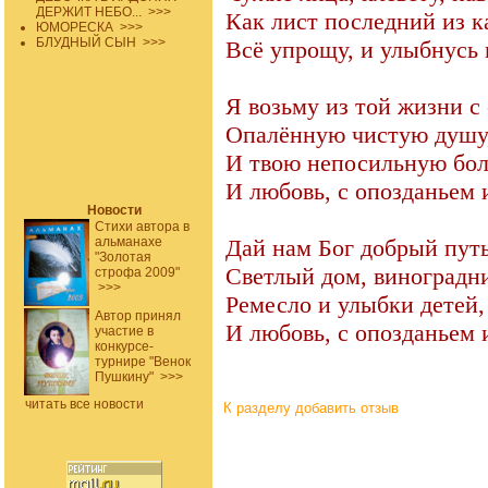
ДЕРЖИТ НЕБО...
>>>
Как лист последний из к
ЮМОРЕСКА
>>>
БЛУДНЫЙ СЫН
>>>
Всё упрощу, и улыбнусь 
Я возьму из той жизни с
Опалённую чистую душу
И твою непосильную бол
И любовь, с опозданьем
Новости
Стихи автора в
альманахе
Дай нам Бог добрый путь
"Золотая
Светлый дом, виноградн
строфа 2009"
>>>
Ремесло и улыбки детей,
Автор принял
И любовь, с опозданьем
участие в
конкурсе-
турнире "Венок
Пушкину"
>>>
читать все новости
К разделу
добавить отзыв