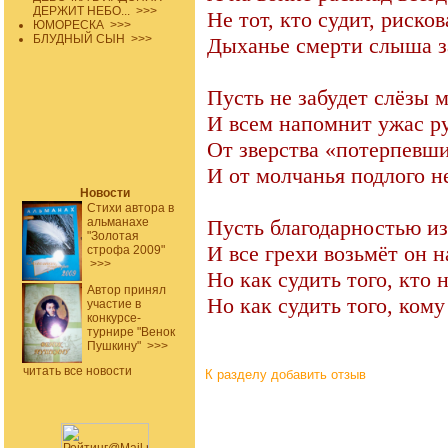
ДЕРЖИТ НЕБО...
>>>
Не тот, кто судит, риско
ЮМОРЕСКА
>>>
БЛУДНЫЙ СЫН
>>>
Дыханье смерти слыша з
Пусть не забудет слёзы 
И всем напомнит ужас р
От зверства «потерпевш
И от молчанья подлого н
Новости
Стихи автора в
альманахе
Пусть благодарностью из
"Золотая
И все грехи возьмёт он н
строфа 2009"
>>>
Но как судить того, кто 
Автор принял
Но как судить того, ком
участие в
конкурсе-
турнире "Венок
Пушкину"
>>>
читать все новости
К разделу
добавить отзыв