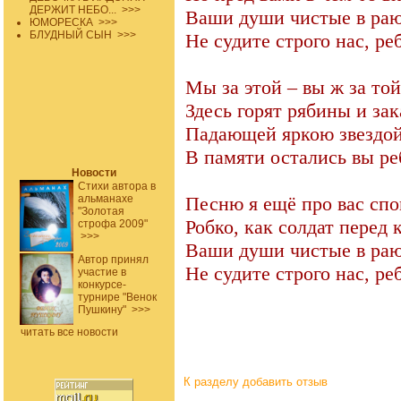
ДЕРЖИТ НЕБО...
>>>
Ваши души чистые в раю
ЮМОРЕСКА
>>>
БЛУДНЫЙ СЫН
>>>
Не судите строго нас, реб
Мы за этой – вы ж за той
Здесь горят рябины и зак
Падающей яркою звездо
В памяти остались вы ре
Новости
Стихи автора в
альманахе
Песню я ещё про вас спо
"Золотая
Робко, как солдат перед 
строфа 2009"
>>>
Ваши души чистые в раю
Автор принял
Не судите строго нас, реб
участие в
конкурсе-
турнире "Венок
Пушкину"
>>>
читать все новости
К разделу
добавить отзыв