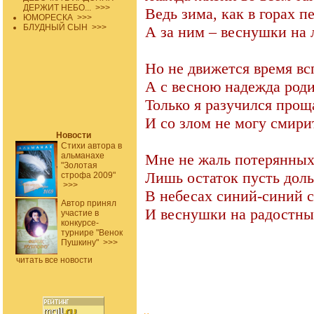
ДЕРЖИТ НЕБО...
>>>
Ведь зима, как в горах п
ЮМОРЕСКА
>>>
БЛУДНЫЙ СЫН
>>>
А за ним – веснушки на 
Но не движется время вс
А с весною надежда роди
Только я разучился прощ
И со злом не могу смири
Новости
Стихи автора в
альманахе
Мне не жаль потерянных
"Золотая
Лишь остаток пусть доль
строфа 2009"
>>>
В небесах синий-синий с
Автор принял
И веснушки на радостны
участие в
конкурсе-
турнире "Венок
Пушкину"
>>>
читать все новости