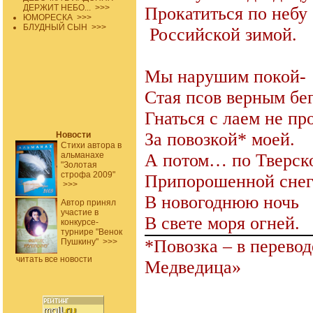
ДЕРЖИТ НЕБО...
>>>
Прокатиться по небу
ЮМОРЕСКА
>>>
БЛУДНЫЙ СЫН
>>>
Российской зимой.
Мы нарушим покой-
Стая псов верным бе
Гнаться с лаем не пр
За повозкой* моей.
Новости
Стихи автора в
альманахе
А потом… по Тверск
"Золотая
строфа 2009"
Припорошенной снег
>>>
В новогоднюю ночь
Автор принял
участие в
В свете моря огней.
конкурсе-
турнире "Венок
*Повозка – в перевод
Пушкину"
>>>
читать все новости
Медведица»