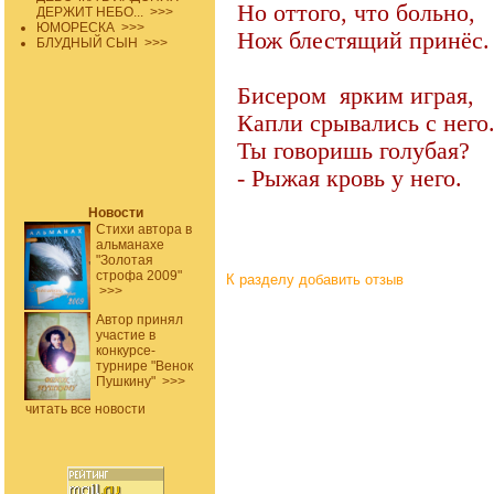
Но оттого, что больно,
ДЕРЖИТ НЕБО...
>>>
ЮМОРЕСКА
>>>
Нож блестящий принёс.
БЛУДНЫЙ СЫН
>>>
Бисером
ярким играя,
Капли срывались с него
Ты говоришь голубая?
- Рыжая кровь у него.
Новости
Стихи автора в
альманахе
"Золотая
строфа 2009"
К разделу
добавить отзыв
>>>
Автор принял
участие в
конкурсе-
турнире "Венок
Пушкину"
>>>
читать все новости