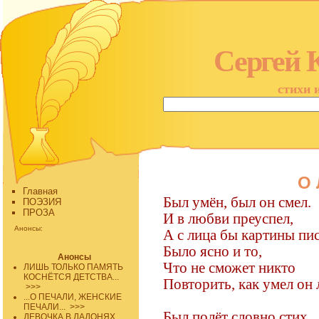
Сергей 
стихи 
О
Главная
Был умён, был он смел.
ПОЭЗИЯ
ПРОЗА
И в любви преуспел,
Анонсы:
А с лица бы картины пис
Было ясно и то,
Анонсы
Что не сможет никто
ЛИШЬ ТОЛЬКО ПАМЯТЬ
КОСНЁТСЯ ДЕТСТВА...
Повторить, как умел он 
>>>
...О ПЕЧАЛИ, ЖЕНСКИЕ
ПЕЧАЛИ...
>>>
Был полёт словно стих,
ДЕВОЧКА В ЛАДОНЯХ