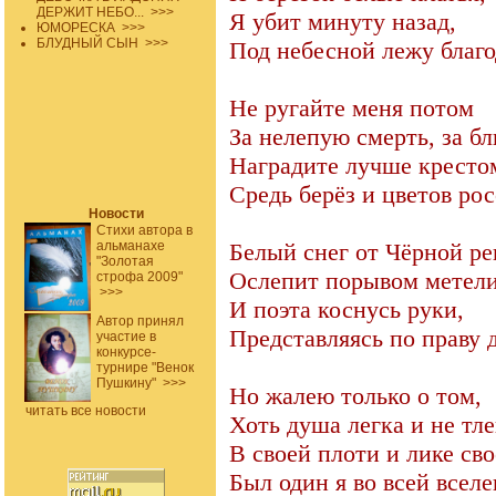
ДЕРЖИТ НЕБО...
>>>
Я убит минуту назад,
ЮМОРЕСКА
>>>
БЛУДНЫЙ СЫН
>>>
Под небесной лежу благо
Не ругайте меня потом
За нелепую смерть, за бл
Наградите лучше кресто
Средь берёз и цветов ро
Новости
Стихи автора в
альманахе
Белый снег от Чёрной ре
"Золотая
Ослепит порывом метели
строфа 2009"
>>>
И поэта коснусь руки,
Автор принял
Представляясь по праву 
участие в
конкурсе-
турнире "Венок
Пушкину"
>>>
Но жалею только о том,
читать все новости
Хоть душа легка и не тле
В своей плоти и лике св
Был один я во всей всел