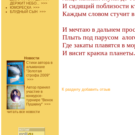
ДЕРЖИТ НЕБО...
>>>
И сидящий поблизости к
ЮМОРЕСКА
>>>
БЛУДНЫЙ СЫН
>>>
Каждым словом стучит в
И мечтаю в дальнем про
Плыть под парусом
алог
Где закаты плавятся в мо
И висит краюха планеты
Новости
Стихи автора в
альманахе
"Золотая
строфа 2009"
>>>
Автор принял
К разделу
добавить отзыв
участие в
конкурсе-
турнире "Венок
Пушкину"
>>>
читать все новости