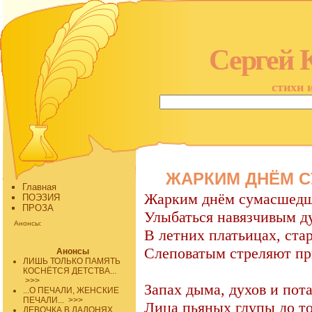
Сергей 
стихи 
ЖАРКИМ ДНЁМ С
Главная
Жарким днём сумасшедш
ПОЭЗИЯ
ПРОЗА
Улыбаться навязчивым д
Анонсы:
В летних платьицах, ста
Слеповатым стреляют п
Анонсы
ЛИШЬ ТОЛЬКО ПАМЯТЬ
КОСНЁТСЯ ДЕТСТВА...
>>>
Запах дыма, духов и пота
...О ПЕЧАЛИ, ЖЕНСКИЕ
ПЕЧАЛИ...
>>>
Лица пьяных глупы до т
ДЕВОЧКА В ЛАДОНЯХ