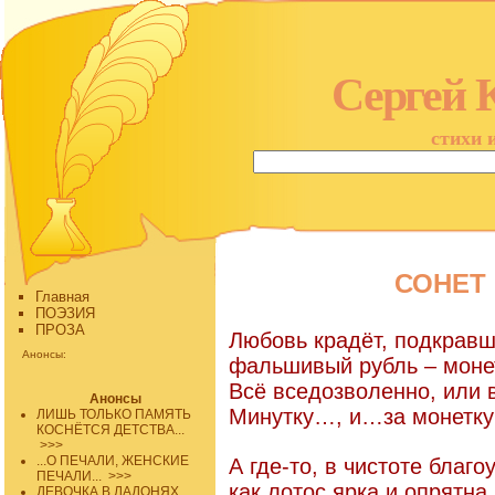
Сергей 
стихи 
СОНЕТ
Главная
ПОЭЗИЯ
ПРОЗА
Любовь крадёт, подкравш
Анонсы:
фальшивый рубль – моне
Всё вседозволенно, или
Анонсы
Минутку…, и…за монетк
ЛИШЬ ТОЛЬКО ПАМЯТЬ
КОСНЁТСЯ ДЕТСТВА...
>>>
...О ПЕЧАЛИ, ЖЕНСКИЕ
А где-то, в чистоте благо
ПЕЧАЛИ...
>>>
как лотос ярка и опрятна,
ДЕВОЧКА В ЛАДОНЯХ