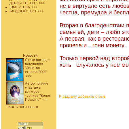
ДЕРЖИТ НЕБО...
>>>
не в виртуале есть любов
ЮМОРЕСКА
>>>
БЛУДНЫЙ СЫН
>>>
честна, премудра и беспл
Вторая в благоденствии 
семья ей, дети – любо э
А первая, как в ресторан
пропела и…гони монету.
Новости
Только первой над второй
Стихи автора в
хоть случалось у неё мо
альманахе
"Золотая
строфа 2009"
>>>
Автор принял
участие в
конкурсе-
турнире "Венок
К разделу
добавить отзыв
Пушкину"
>>>
читать все новости