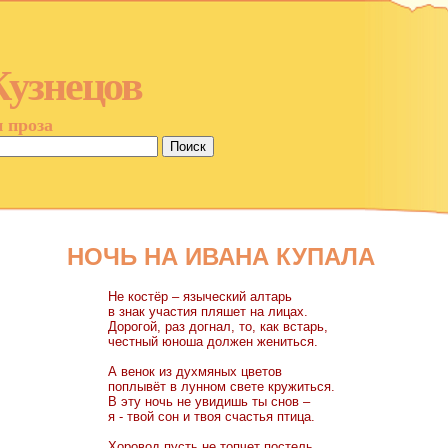
Кузнецов
и проза
НОЧЬ НА ИВАНА КУПАЛА
Не костёр – языческий алтарь
в знак участия пляшет на лицах.
Дорогой, раз догнал, то, как встарь,
честный юноша должен жениться.
А венок из духмяных цветов
поплывёт в лунном свете кружиться.
В эту ночь не увидишь ты снов –
я - твой сон и твоя счастья птица.
Хоровод пусть не топчет постель