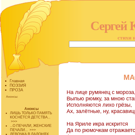
Сергей 
стихи 
МА
Главная
ПОЭЗИЯ
ПРОЗА
На лице румянец с мороза
Анонсы:
Выпью рюмку, за мною ст
Исполняются лихо грёзы,
Анонсы
Ах, залётные, ну, красав
ЛИШЬ ТОЛЬКО ПАМЯТЬ
КОСНЁТСЯ ДЕТСТВА...
>>>
На Яриле икра искрится
...О ПЕЧАЛИ, ЖЕНСКИЕ
Да по рюмочкам отражаетс
ПЕЧАЛИ...
>>>
ДЕВОЧКА В ЛАДОНЯХ