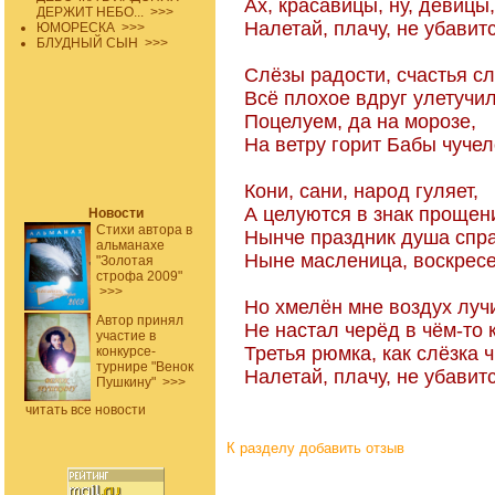
Ах, красавицы, ну, девицы,
ДЕРЖИТ НЕБО...
>>>
Налетай, плачу, не убавитс
ЮМОРЕСКА
>>>
БЛУДНЫЙ СЫН
>>>
Слёзы радости, счастья сл
Всё плохое вдруг улетучил
Поцелуем, да на морозе,
На ветру горит Бабы чуче
Кони, сани, народ гуляет,
А целуются в знак прощен
Новости
Стихи автора в
Нынче праздник душа спра
альманахе
Ныне масленица, воскресе
"Золотая
строфа 2009"
>>>
Но хмелён мне воздух луч
Автор принял
Не настал черёд в чём-то 
участие в
Третья рюмка, как слёзка
конкурсе-
турнире "Венок
Налетай, плачу, не убавитс
Пушкину"
>>>
читать все новости
К разделу
добавить отзыв