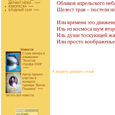
Облаков апрельского неб
ДЕРЖИТ НЕБО...
>>>
ЮМОРЕСКА
>>>
Шелест трав – постели но
БЛУДНЫЙ СЫН
>>>
Или времени это движень
Иль из космоса шум вто
Иль души тоскующей жж
Или просто воображенье
Новости
Стихи автора в
альманахе
"Золотая
строфа 2009"
>>>
К разделу
добавить отзыв
Автор принял
участие в
конкурсе-
турнире "Венок
Пушкину"
>>>
читать все новости