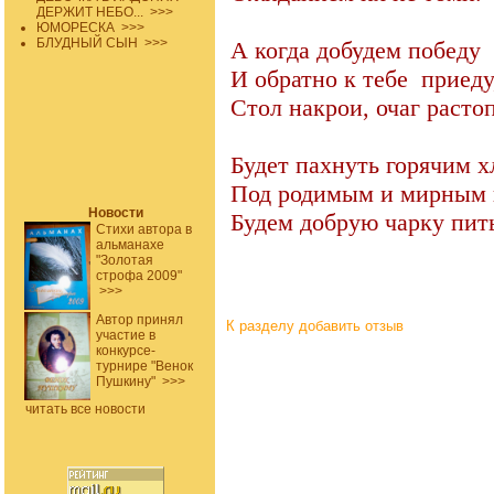
ДЕРЖИТ НЕБО...
>>>
ЮМОРЕСКА
>>>
БЛУДНЫЙ СЫН
>>>
А когда добудем победу
И обратно к тебе
приеду
Стол накрои, очаг расто
Будет пахнуть горячим х
Под родимым и мирным 
Новости
Будем добрую чарку пит
Стихи автора в
альманахе
"Золотая
строфа 2009"
>>>
Автор принял
К разделу
добавить отзыв
участие в
конкурсе-
турнире "Венок
Пушкину"
>>>
читать все новости