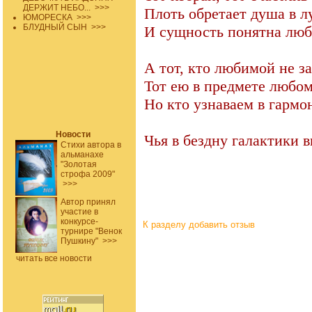
ДЕРЖИТ НЕБО...
>>>
Плоть обретает душа в лу
ЮМОРЕСКА
>>>
БЛУДНЫЙ СЫН
>>>
И сущность понятна люб
А тот, кто любимой не з
Тот ею в предмете любом
Но кто узнаваем в гармо
Новости
Чья в бездну галактики в
Стихи автора в
альманахе
"Золотая
строфа 2009"
>>>
Автор принял
участие в
конкурсе-
К разделу
добавить отзыв
турнире "Венок
Пушкину"
>>>
читать все новости