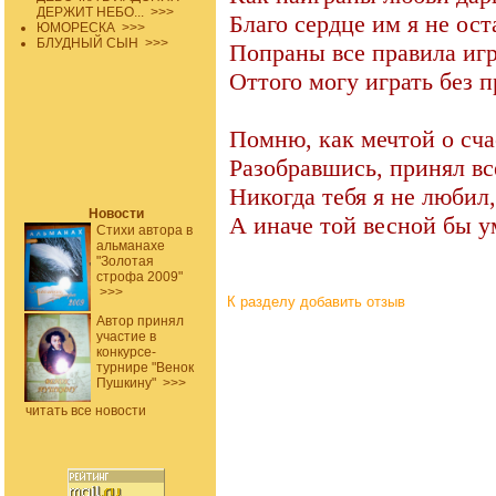
ДЕРЖИТ НЕБО...
>>>
Благо сердце им я не ост
ЮМОРЕСКА
>>>
БЛУДНЫЙ СЫН
>>>
Попраны все правила иг
Оттого могу играть без п
Помню, как мечтой о сча
Разобравшись, принял вс
Никогда тебя я не любил,
Новости
А иначе той весной бы у
Стихи автора в
альманахе
"Золотая
строфа 2009"
>>>
К разделу
добавить отзыв
Автор принял
участие в
конкурсе-
турнире "Венок
Пушкину"
>>>
читать все новости