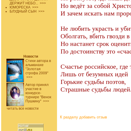
ДЕРЖИТ НЕБО...
>>>
Но ведёт за собой Христ
ЮМОРЕСКА
>>>
БЛУДНЫЙ СЫН
>>>
И зачем искать нам прор
Не любить украсть и уби
Оболгать, вбить гвозди в
Но настанет срок оценит
По достоинству это «сча
Новости
Стихи автора в
альманахе
Счастье российское, где
"Золотая
Лишь от безумных идей
строфа 2009"
>>>
Горькие судьбы поэтов,
Автор принял
Страшные судьбы людей
участие в
конкурсе-
турнире "Венок
Пушкину"
>>>
читать все новости
К разделу
добавить отзыв