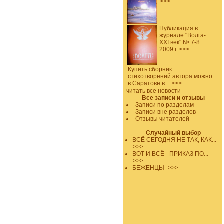
>>>
Публикация в
журнале "Волга-
XXI век" № 7-8
2009 г
>>>
Купить сборник
стихотворений автора можно
в Саратове в...
>>>
читать все новости
Все записи и отзывы
Записи по разделам
Записи вне разделов
Отзывы читателей
Случайный выбор
ВСЁ СЕГОДНЯ НЕ ТАК, КАК...
>>>
ВОТ И ВСЁ - ПРИКАЗ ПО...
>>>
БЕЖЕНЦЫ
>>>