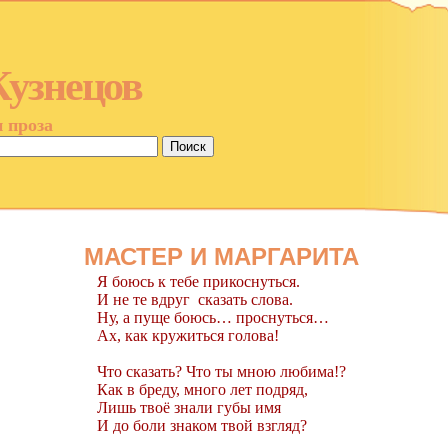
Кузнецов
и проза
МАСТЕР И МАРГАРИТА
Я боюсь к тебе прикоснуться.
И не те вдруг
сказать слова.
Ну, а пуще боюсь… проснуться…
Ах, как кружиться голова!
Что сказать? Что ты мною любима!?
Как в бреду, много лет подряд,
Лишь твоё знали губы имя
И до боли знаком твой взгляд?